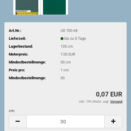
Art.Nr.:
US 700-68
Lieferzeit:
bis zu 5 Tage
Lagerbestand:
135
cm
Meterpreis:
7.00 EUR
Mindestbestellmenge:
30 cm
Preis pro:
1 cm
Mindestbestellmenge:
30
0,07 EUR
inkl. 19% MwSt. zzgl.
Versand
cm:
cm