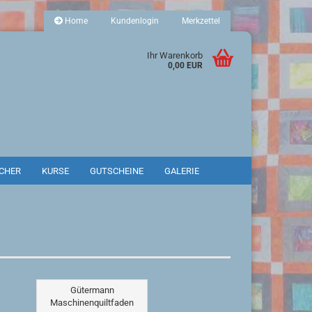
Home
Kundenlogin
Merkzettel
Ihr Warenkorb
0,00 EUR
CHER
KURSE
GUTSCHEINE
GALERIE
SUCHEN
Gütermann
Maschinenquiltfaden