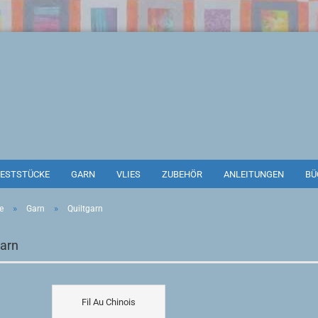
ESTSTÜCKE
GARN
VLIES
ZUBEHÖR
ANLEITUNGEN
BÜ
»
»
e
Garn
Quiltgarn
garn
Fil Au Chinois