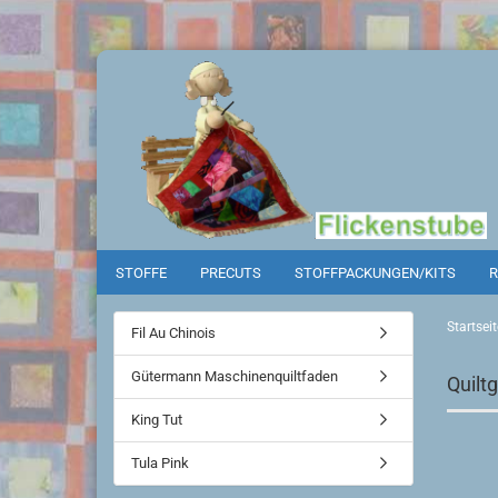
STOFFE
PRECUTS
STOFFPACKUNGEN/KITS
R
Startseit
Fil Au Chinois
Gütermann Maschinenquiltfaden
Quilt
King Tut
Tula Pink