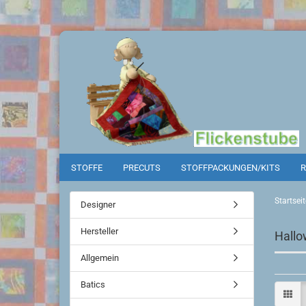
STOFFE
PRECUTS
STOFFPACKUNGEN/KITS
R
Startseit
Designer
Hersteller
Hall
Allgemein
Batics