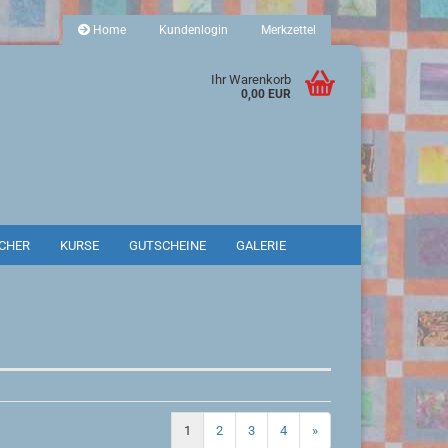
Home
Kundenlogin
Merkzettel
Ihr Warenkorb
0,00 EUR
CHER
KURSE
GUTSCHEINE
GALERIE
SUCHEN
1
2
3
4
»