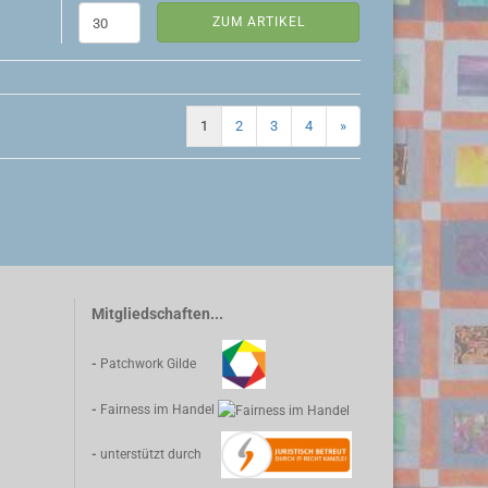
ZUM ARTIKEL
1
2
3
4
»
Mitgliedschaften...
-
Patchwork Gilde
-
Fairness im Handel
-
unterstützt durch