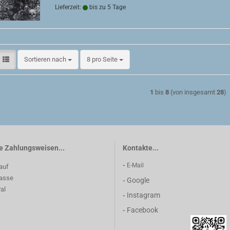
Lieferzeit:
bis zu 5 Tage
Sortieren nach
pro Seite
Sortieren nach
8 pro Seite
1
bis
8
(von insgesamt
28
)
e Zahlungsweisen...
Kontakte...
-
E-Mail
Google
-
Instagram
-
Facebook
-