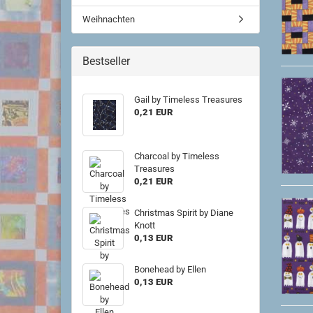
Weihnachten
Bestseller
Gail by Timeless Treasures
0,21 EUR
Charcoal by Timeless
Treasures
0,21 EUR
Christmas Spirit by Diane
Knott
0,13 EUR
Bonehead by Ellen
0,13 EUR