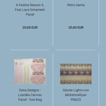
A Festive Season 3,
Retro Santa
Fest.Lace Ornament
Panel
20,00 EUR
20,00 EUR
Dena Designs -
Glacier Lights von
Leanika Canvas
McKennaRyan
Panel - Tote Bag
PN025
Panel Pink