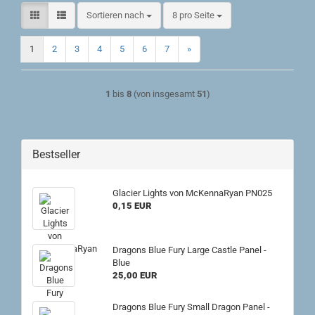
Sortieren nach
pro Seite
Sortieren nach
8 pro Seite
1
2
3
4
5
6
7
»
1
bis
8
(von insgesamt
51
)
Bestseller
Glacier Lights von McKennaRyan PN025
0,15 EUR
Dragons Blue Fury Large Castle Panel -
Blue
25,00 EUR
Dragons Blue Fury Small Dragon Panel -