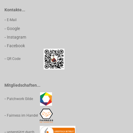
Kontakte...
-
E-Mail
Google
-
Instagram
-
Facebook
-
-
QR Code
Mitgliedschaften...
-
Patchwork Gilde
-
Fairness im Handel
-
unterstützt durch