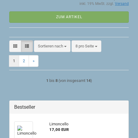
inkl. 19% MwSt. zzgl.
Versand
ZUM ARTIKEL
Sortieren nach
pro Seite
Sortieren nach
8 pro Seite
1
2
»
1
bis
8
(von insgesamt
14
)
Bestseller
Limoncello
17,00 EUR