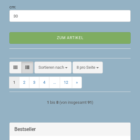
cm:
ZUM ARTIKEL
Sortieren nach
pro Seite
Sortieren nach
8 pro Seite
1
2
3
4
...
12
»
1
bis
8
(von insgesamt
91
)
Bestseller