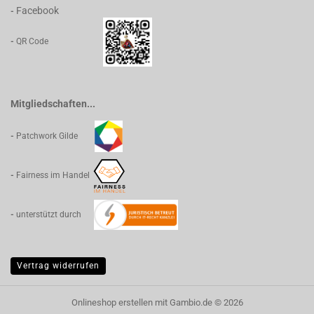
Facebook
-
-
QR Code
Mitgliedschaften...
-
Patchwork Gilde
-
Fairness im Handel
-
unterstützt durch
Vertrag widerrufen
Onlineshop erstellen
mit Gambio.de © 2026