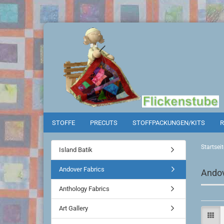
STOFFE
PRECUTS
STOFFPACKUNGEN/KITS
R
Startseit
Island Batik
Andover Fabrics
Andov
Anthology Fabrics
Art Gallery