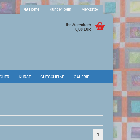
Home
Kundenlogin
Merkzettel
Ihr Warenkorb
0,00 EUR
CHER
KURSE
GUTSCHEINE
GALERIE
SUCHEN
1