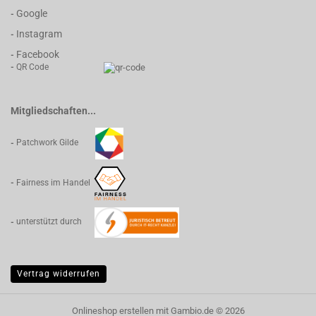
Google
-
Instagram
-
Facebook
-
-
QR Code
Mitgliedschaften...
-
Patchwork Gilde
-
Fairness im Handel
-
unterstützt durch
Vertrag widerrufen
Onlineshop erstellen
mit Gambio.de © 2026